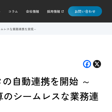
お問い合わせ
料
コラム
会社情報
採用情報
のシームレスな業務連携を実現～
F
X
ac
タの自動連携を開始 ～
e
b
示決算のシームレスな業務連
o
o