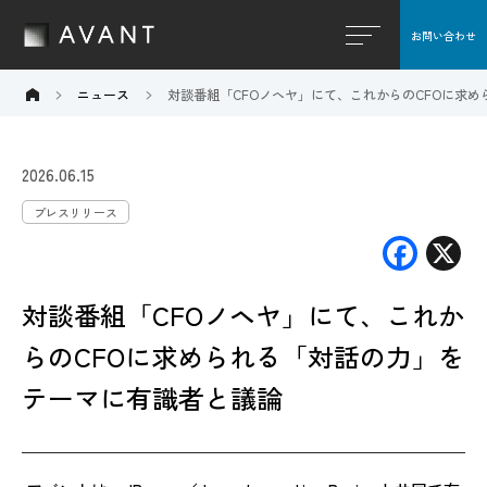
お問い合わせ
閉じる
ニュース
対談番組「CFOノヘヤ」にて、これからのCFOに求
2026.06.15
プレスリリース
F
X
ac
対談番組「CFOノヘヤ」にて、これか
e
b
らのCFOに求められる「対話の力」を
o
テーマに有識者と議論
o
k