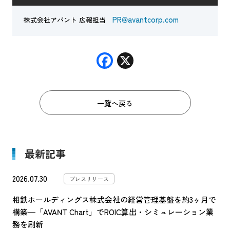
PR@avantcorp.com
株式会社アバント 広報担当
F
X
ac
e
一覧へ戻る
b
o
o
最新記事
k
2026.07.30
プレスリリース
相鉄ホールディングス株式会社の経営管理基盤を約3ヶ月で
構築―「AVANT Chart」でROIC算出・シミュレーション業
務を刷新