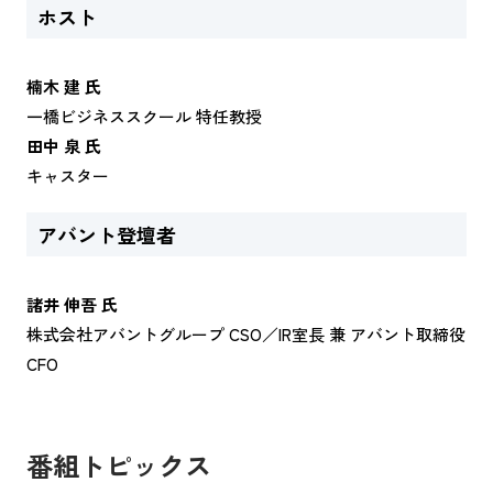
ホスト
楠木 建 氏
一橋ビジネススクール 特任教授
田中 泉 氏
キャスター
アバント登壇者
諸井 伸吾 氏
株式会社アバントグループ CSO／IR室長 兼 アバント取締役
CFO
番組トピックス