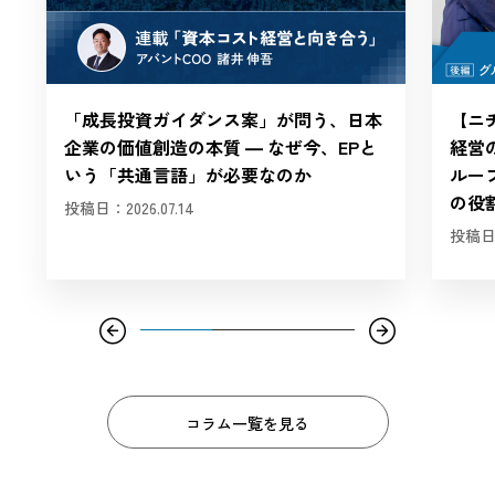
「成長投資ガイダンス案」が問う、日本
【ニチ
企業の価値創造の本質 ― なぜ今、EPと
経営の
いう「共通言語」が必要なのか
ルー
の役
投稿日：2026.07.14
投稿日：
コラム一覧を見る