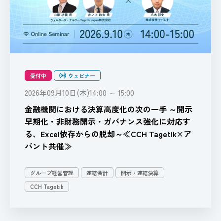
受付中
ウェビナー
2026年09月10日(木)14:00 ～ 15:00
金融機関における決算高度化の次の一手 ～開示
早期化・非財務開示・ガバナンス強化に対応す
る、Excel依存からの脱却～≪CCH Tagetik×ア
バント共催≫
グループ経営管理
連結会計
開示・連結決算
CCH Tagetik