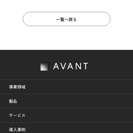
ac
e
一覧へ戻る
b
o
o
k
事業領域
製品
サービス
導入事例