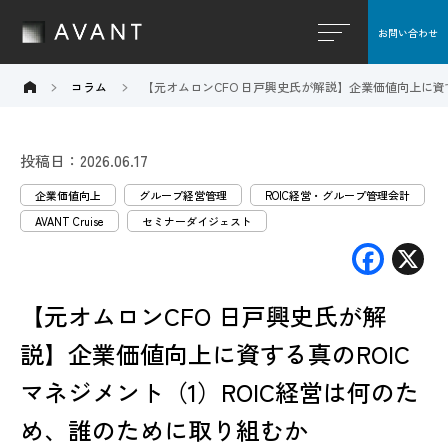
お問い合わせ
閉じる
コラム
【元オムロンCFO 日戸興史氏が解説】企業価値向上に資
投稿日：2026.06.17
企業価値向上
グループ経営管理
ROIC経営・グループ管理会計
AVANT Cruise
セミナーダイジェスト
F
X
ac
【元オムロンCFO 日戸興史氏が解
e
b
説】企業価値向上に資する真のROIC
o
マネジメント（1）ROIC経営は何のた
o
め、誰のために取り組むか