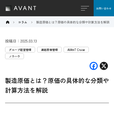
お問い合わせ
閉じる
コラム
製造原価とは？原価の具体的な分類や計算方法を解説
投稿日：2025.03.13
グループ経営管理
連結原価管理
AVANT Cruise
ノウハウ
F
X
ac
製造原価とは？原価の具体的な分類や
e
b
計算方法を解説
o
o