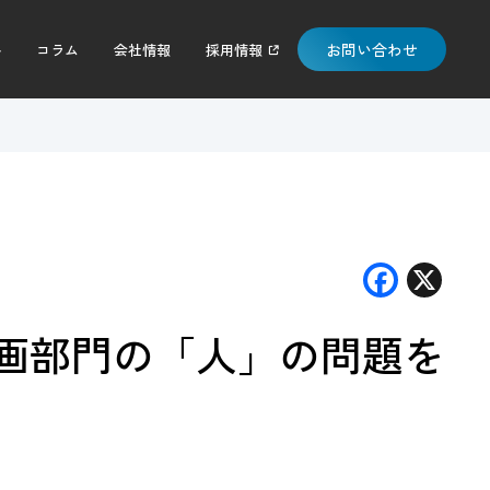
お問い合わせ
料
コラム
会社情報
採用情報
F
X
ac
画部門の「人」の問題を
e
b
o
o