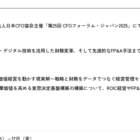
団法人日本CFO協会主催「第25回 CFOフォーラム・ジャパン2025」
・デジタル技術を活用した財務変革、そして先進的なFP&A手法ま
 企業価値経営を動かす現実解〜戦略と財務をデータでつなぐ経営管理
価値を高める意思決定基盤構築の構築について、ROIC経営やFP&
（木）～12日（金）