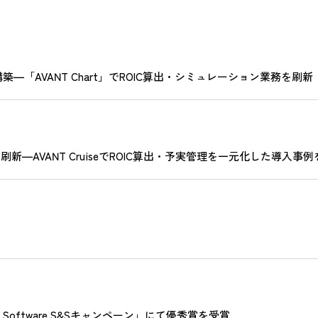
「AVANT Chart」でROIC算出・シミュレーション業務を刷新
新―AVANT CruiseでROIC算出・予実管理を一元化した導入事
s Software S&Sキャンペーン」にて優秀賞を受賞