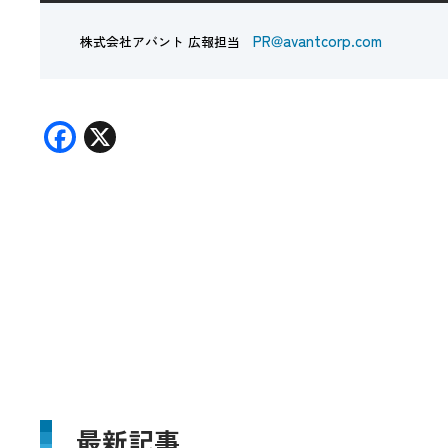
PR@avantcorp.com
株式会社アバント 広報担当
F
X
ac
e
b
o
o
k
最新記事