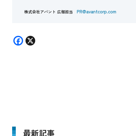
PR@avantcorp.com
株式会社アバント 広報担当
F
X
ac
e
b
o
o
k
最新記事