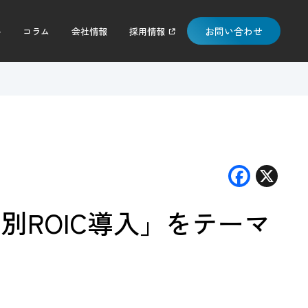
お問い合わせ
料
コラム
会社情報
採用情報
F
X
ac
別ROIC導入」をテーマ
e
b
o
o