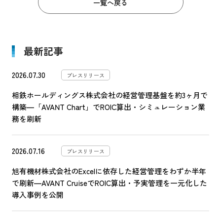
一覧へ戻る
b
o
o
最新記事
k
2026.07.30
プレスリリース
相鉄ホールディングス株式会社の経営管理基盤を約3ヶ月で
構築―「AVANT Chart」でROIC算出・シミュレーション業
務を刷新
2026.07.16
プレスリリース
旭有機材株式会社のExcelに依存した経営管理をわずか半年
で刷新―AVANT CruiseでROIC算出・予実管理を一元化した
導入事例を公開