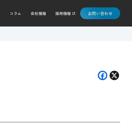
お問い合わせ
料
コラム
会社情報
採用情報
F
X
ac
e
b
o
o