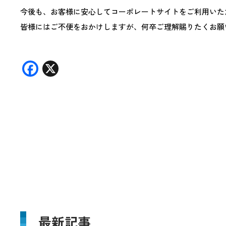
今後も、お客様に安心してコーポレートサイトをご利用いた
皆様にはご不便をおかけしますが、何卒ご理解賜りたくお願
F
X
ac
e
b
o
o
k
最新記事