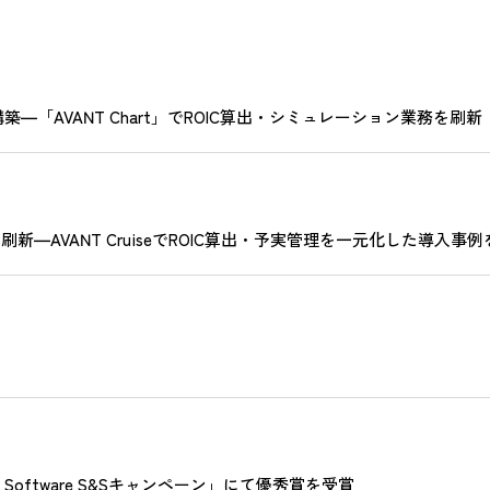
「AVANT Chart」でROIC算出・シミュレーション業務を刷新
新―AVANT CruiseでROIC算出・予実管理を一元化した導入事
s Software S&Sキャンペーン」にて優秀賞を受賞