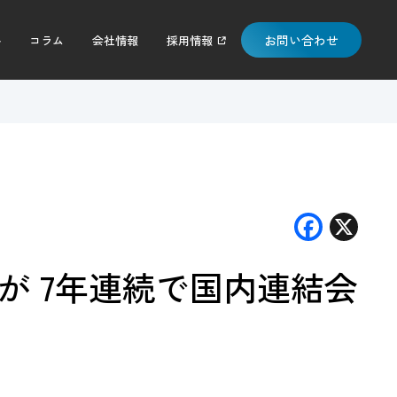
お問い合わせ
料
コラム
会社情報
採用情報
F
X
ac
A」が 7年連続で国内連結会
e
b
）
o
o