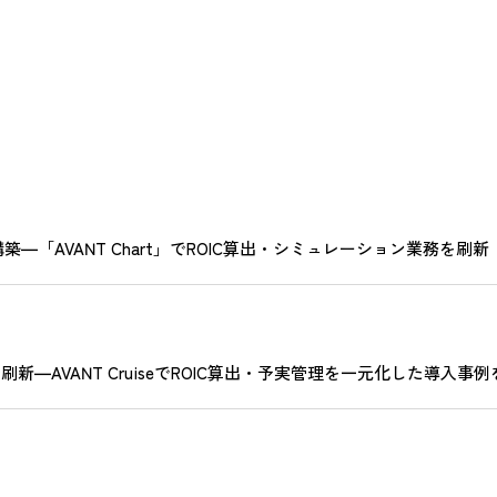
「AVANT Chart」でROIC算出・シミュレーション業務を刷新
新―AVANT CruiseでROIC算出・予実管理を一元化した導入事