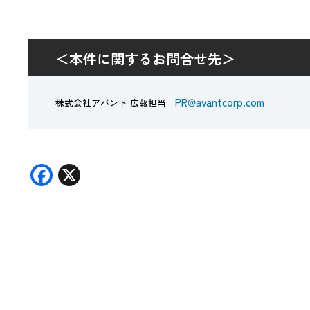
＜本件に関するお問合せ先＞
PR@avantcorp.com
株式会社アバント 広報担当
F
X
ac
e
b
o
o
k