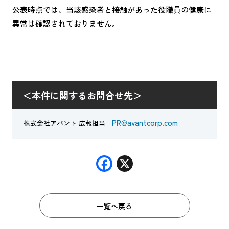
公表時点では、当該感染者と接触があった役職員の健康に
異常は確認されておりません。
＜本件に関するお問合せ先＞
PR@avantcorp.com
株式会社アバント 広報担当
F
X
ac
e
一覧へ戻る
b
o