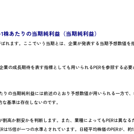
）÷1株あたりの当期純利益（当期純利益）
hare）とも呼ばれます。​ここでいう当期とは、企業が発表する当期予想
企業の成長期待を表す指標としても用いられるPERを参照する必要
株あたりの当期純利益には前述のとおり予想数値が用いられる一方で
的な基準は存在しないのです。
が割高か割安かを判断します。また、業種によってもPERは異なる
Rは15倍が一つの水準とされています。日経平均株価のPERが、約