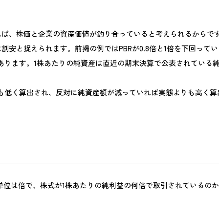
であれば、株価と企業の資産価値が釣り合っていると考えられるからで
価は割安と捉えられます。前掲の例ではPBRが0.8倍と1倍を下回
もあります。1株あたりの純資産は直近の期末決算で公表されている
りも低く算出され、反対に純資産額が減っていれば実態よりも高く
益率のことです。単位は倍で、株式が1株あたりの純利益の何倍で取引されて