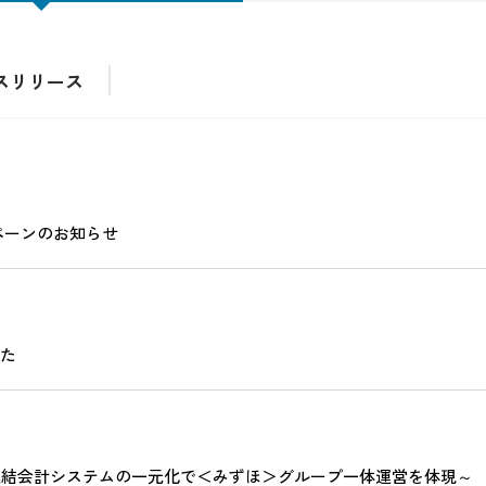
スリリース
ンペーンのお知らせ
した
連結会計システムの一元化で＜みずほ＞グループ一体運営を体現～