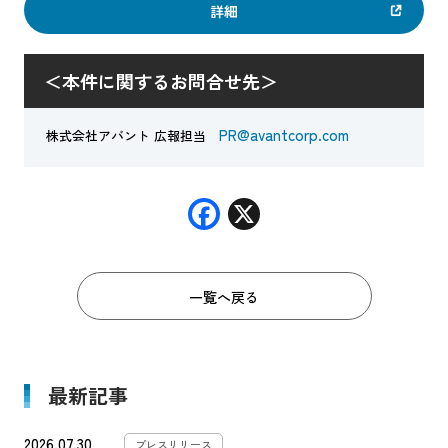
詳細
＜本件に関するお問合せ先＞
PR@avantcorp.com
株式会社アバント 広報担当
F
X
ac
e
一覧へ戻る
b
o
o
最新記事
k
2026.07.30
プレスリリース