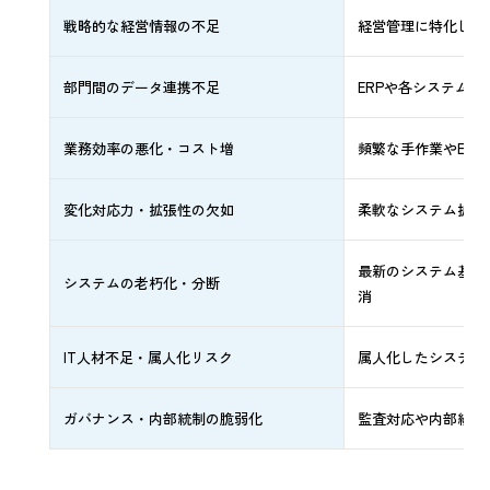
戦略的な経営情報の不足
経営管理に特化した
部門間のデータ連携不足
ERPや各システム
業務効率の悪化・コスト増
頻繁な手作業やEx
変化対応力・拡張性の欠如
柔軟なシステム拡張
最新のシステム基盤
システムの老朽化・分断
消
IT人材不足・属人化リスク
属人化したシステム
ガバナンス・内部統制の脆弱化
監査対応や内部統制